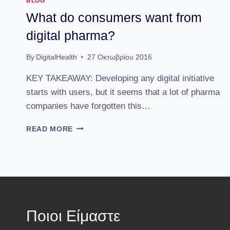
BLOG
What do consumers want from
digital pharma?
By
DigitalHealth
27 Οκτωβρίου 2016
KEY TAKEAWAY: Developing any digital initiative
starts with users, but it seems that a lot of pharma
companies have forgotten this…
WHAT
READ MORE
DO
CONSUMERS
WANT
FROM
DIGITAL
PHARMA?
Ποιοι Είμαστε