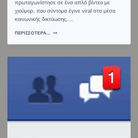
πρωταγωνίστησε σε ένα απλό βίντεο με
χιούμορ, που σύντομα έγινε viral στα μέσα
κοινωνικής δικτύωσης,…
Σ
ΠΕΡΙΣΣΌΤΕΡΑ…
Τ
.
Σ
Κ
Λ
Α
Β
Ε
Ν
Ί
Τ
Η
Σ
Σ
Τ
Ο