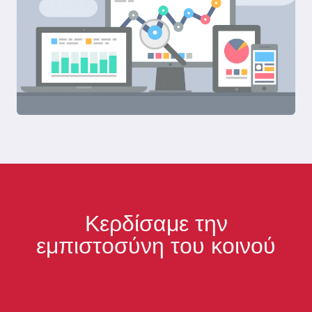
Κερδίσαμε την
εμπιστοσύνη του κοινού​