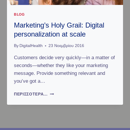
I
D
T
BLOG
O
Marketing’s Holy Grail: Digital
C
O
personalization at scale
V
E
By
DigitalHealth
23 Νοεμβρίου 2016
R
Y
Customers decide very quickly—in a matter of
O
seconds—whether they like your marketing
U
message. Provide something relevant and
R
W
you’ve got a…
E
B
M
ΠΕΡΙΣΣΌΤΕΡΑ…
C
A
A
R
M
K
W
E
I
T
T
I