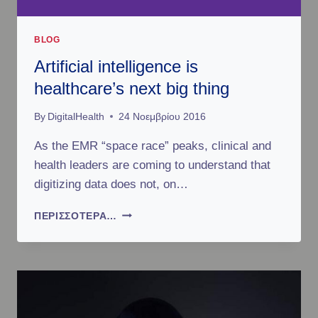
Ω
O
Τ
N
Ο
S
BLOG
Υ
U
F
Artificial intelligence is
M
A
E
healthcare’s next big thing
C
R
E
S
By
DigitalHealth
24 Νοεμβρίου 2016
B
A
O
R
As the EMR “space race” peaks, clinical and
O
E
health leaders are coming to understand that
K
R
digitizing data does not, on…
E
O
A
ΠΕΡΙΣΣΌΤΕΡΑ…
R
R
D
T
E
I
R
F
I
I
N
C
G
I