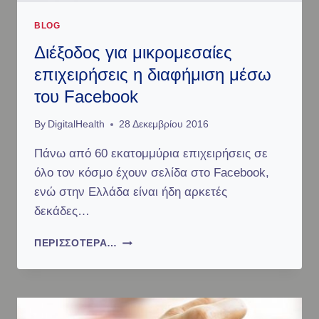
Α
Π
BLOG
Ε
Διέξοδος για μικρομεσαίες
-
Μ
επιχειρήσεις η διαφήμιση μέσω
Π
του Facebook
Ε
:
By
DigitalHealth
28 Δεκεμβρίου 2016
Α
Ξ
Πάνω από 60 εκατομμύρια επιχειρήσεις σε
Ι
όλο τον κόσμο έχουν σελίδα στο Facebook,
Ο
Π
ενώ στην Ελλάδα είναι ήδη αρκετές
Ο
δεκάδες…
Ί
Η
Δ
ΠΕΡΙΣΣΌΤΕΡΑ…
Σ
Ι
Η
Έ
Τ
Ξ
Ω
Ο
Ν
Δ