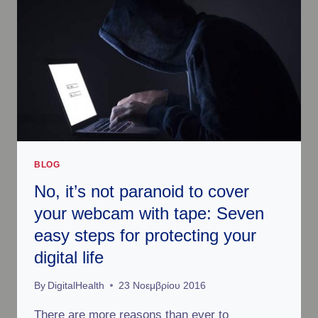
T
A
H
L
E
I
H
N
E
T
A
E
L
L
T
L
H
I
C
G
A
E
BLOG
R
N
E
No, it’s not paranoid to cover
C
L
E
your webcam with tape: Seven
A
I
N
easy steps for protecting your
S
D
H
digital life
S
E
C
A
By
DigitalHealth
23 Νοεμβρίου 2016
A
L
P
T
There are more reasons than ever to
E