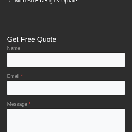
MicroSITE Design & Update
Get Free Quote
Name
Email
*
Message
*