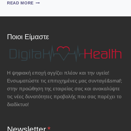
NO,
READ MORE
IT’S
NOT
PARANOID
TO
COVER
Ποιοι Είμαστε
YOUR
WEBCAM
WITH
TAPE:
SEVEN
EASY
Η ψηφιακή εποχή αγγίζει πλέον και την υγεία!
STEPS
Ενσωματώστε τις επιτυχημένες μας συνταγέ&smaf;
FOR
PROTECTING
στην προώθηση της εταιρείας σας και ανακαλύψτε
YOUR
τις νέες δυνατότητες προβολής που σας παρέχει το
DIGITAL
διαδίκτυο!
LIFE
Newsletter
*