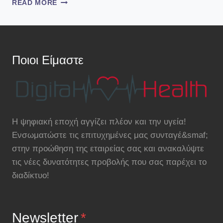
PWC:
READ MORE
Η
ΥΓΕΊΑ
ΑΛΛΆΖΕΙ
ΚΑΙ
ΓΊΝΕΤΑΙ
Ποιοι Είμαστε
ΨΗΦΙΑΚΉ
Η ψηφιακή εποχή αγγίζει πλέον και την υγεία!
Ενσωματώστε τις επιτυχημένες μας συνταγέ&smaf;
στην προώθηση της εταιρείας σας και ανακαλύψτε
τις νέες δυνατότητες προβολής που σας παρέχει το
διαδίκτυο!
Newsletter
*