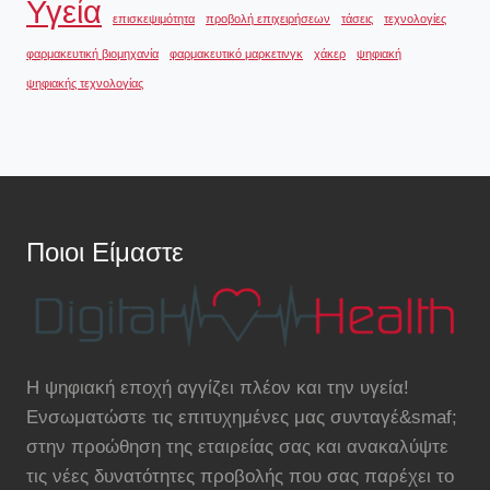
Υγεία
επισκεψιμότητα
προβολή επιχειρήσεων
τάσεις
τεχνολογίες
φαρμακευτική βιομηχανία
φαρμακευτικό μαρκετινγκ
χάκερ
ψηφιακή
ψηφιακής τεχνολογίας
Ποιοι Είμαστε
Η ψηφιακή εποχή αγγίζει πλέον και την υγεία!
Ενσωματώστε τις επιτυχημένες μας συνταγέ&smaf;
στην προώθηση της εταιρείας σας και ανακαλύψτε
τις νέες δυνατότητες προβολής που σας παρέχει το