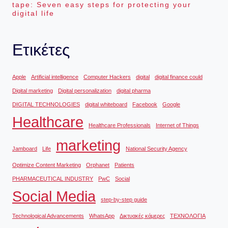
tape: Seven easy steps for protecting your
digital life
Ετικέτες
Apple
Artificial intelligence
Computer Hackers
digital
digital finance could
Digital marketing
Digital personalization
digital pharma
DIGITAL TECHNOLOGIES
digital whiteboard
Facebook
Google
Healthcare
Healthcare Professionals
Internet of Things
marketing
Jamboard
Life
National Security Agency
Optimize Content Marketing
Orphanet
Patients
PHARMACEUTICAL INDUSTRY
PwC
Social
Social Media
step-by-step guide
Technological Advancements
WhatsApp
Δικτυακές κάμερες
ΤΕΧΝΟΛΟΓΙΑ