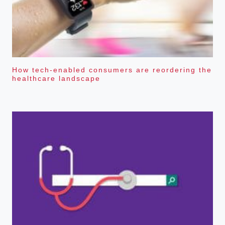
How tech-enabled consumers are reordering the
healthcare landscape