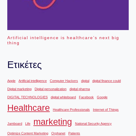
Artificial intelligence is healthcare’s next big
thing
Ετικέτες
Apple
Artificial intelligence
Computer Hackers
digital
digital finance could
Digital marketing
Digital personalization
digital pharma
DIGITAL TECHNOLOGIES
digital whiteboard
Facebook
Google
Healthcare
Healthcare Professionals
Internet of Things
marketing
Jamboard
Life
National Security Agency
Optimize Content Marketing
Orphanet
Patients