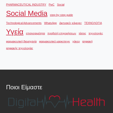
PHARMACEUTICAL INDUSTRY
PwC
Social
Social Media
step-by-step guide
Technological Advancements
WhatsApp
Δικτυακές κάμερες
ΤΕΧΝΟΛΟΓΙΑ
Υγεία
επισκεψιμότητα
προβολή επιχειρήσεων
τάσεις
τεχνολογίες
φαρμακευτική βιομηχανία
φαρμακευτικό μαρκετινγκ
χάκερ
ψηφιακή
ψηφιακής τεχνολογίας
Ποιοι Είμαστε