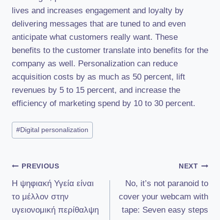
lives and increases engagement and loyalty by
delivering messages that are tuned to and even
anticipate what customers really want. These
benefits to the customer translate into benefits for the
company as well. Personalization can reduce
acquisition costs by as much as 50 percent, lift
revenues by 5 to 15 percent, and increase the
efficiency of marketing spend by 10 to 30 percent.
Post
#
Digital personalization
Tags:
Πλοήγηση
PREVIOUS
NEXT
Η ψηφιακή Υγεία είναι
No, it’s not paranoid to
άρθρων
το μέλλον στην
cover your webcam with
υγειονομική περίθαλψη
tape: Seven easy steps