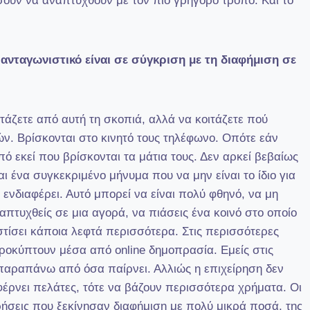
ουν να αναπτυχθούν με τον πιο γρήγορο τρόπο. Και το
 ανταγωνιστικό είναι σε σύγκριση με τη διαφήμιση σε
ιτάζετε από αυτή τη σκοπιά, αλλά να κοιτάζετε πού
ών. Βρίσκονται στο κινητό τους τηλέφωνο. Οπότε εάν
πό εκεί που βρίσκονται τα μάτια τους. Δεν αρκεί βεβαίως
αι ένα συγκεκριμένο μήνυμα που να μην είναι το ίδιο για
ς ενδιαφέρει. Αυτό μπορεί να είναι πολύ φθηνό, να μη
απτυχθείς σε μια αγορά, να πιάσεις ένα κοινό στο οποίο
στίσει κάποια λεφτά περισσότερα. Στις περισσότερες
η προκύπτουν μέσα από online δημοπρασία. Εμείς στις
 παραπάνω από όσα παίρνει. Αλλιώς η επιχείρηση δεν
φέρνει πελάτες, τότε να βάζουν περισσότερα χρήματα. Οι
ρήσεις που ξεκίνησαν διαφήμιση με πολύ μικρά ποσά, της