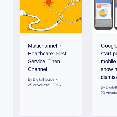
Multichannel in
Google
Healthcare: First
start p
Service, Then
mobile 
Channel
show h
dismis
By
DigitalHealth
25 Αυγούστου 2016
By
Digita
23 Αυγού