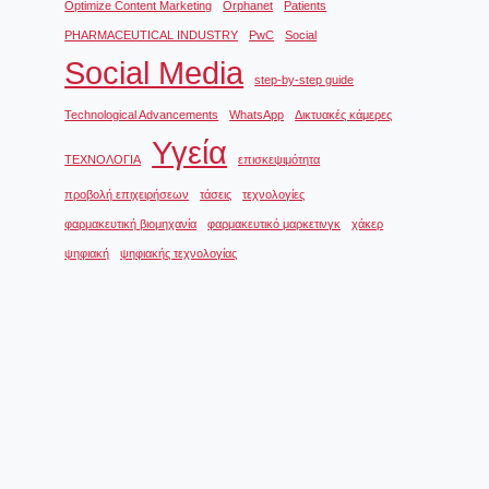
Optimize Content Marketing
Orphanet
Patients
PHARMACEUTICAL INDUSTRY
PwC
Social
Social Media
step-by-step guide
Technological Advancements
WhatsApp
Δικτυακές κάμερες
Υγεία
ΤΕΧΝΟΛΟΓΙΑ
επισκεψιμότητα
προβολή επιχειρήσεων
τάσεις
τεχνολογίες
φαρμακευτική βιομηχανία
φαρμακευτικό μαρκετινγκ
χάκερ
ψηφιακή
ψηφιακής τεχνολογίας