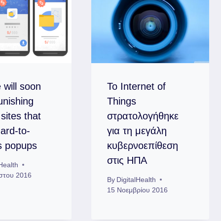
 will soon
Το Internet of
unishing
Things
sites that
στρατολογήθηκε
ard-to-
για τη μεγάλη
s popups
κυβερνοεπίθεση
στις ΗΠΑ
lHealth
στου 2016
By
DigitalHealth
15 Νοεμβρίου 2016