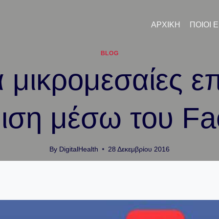
ΑΡΧΙΚΉ
ΠΟΙΟΙ 
BLOG
α μικρομεσαίες επ
ιση μέσω του F
By
DigitalHealth
28 Δεκεμβρίου 2016