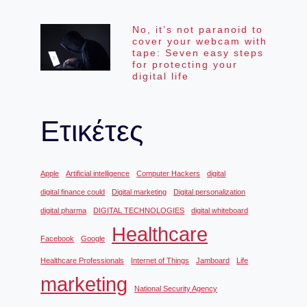
No, it’s not paranoid to
cover your webcam with
tape: Seven easy steps
for protecting your
digital life
Ετικέτες
Apple
Artificial intelligence
Computer Hackers
digital
digital finance could
Digital marketing
Digital personalization
digital pharma
DIGITAL TECHNOLOGIES
digital whiteboard
Healthcare
Facebook
Google
Healthcare Professionals
Internet of Things
Jamboard
Life
marketing
National Security Agency