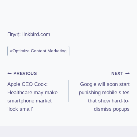
Πηγή: linkbird.com
Post
#
Optimize Content Marketing
Tags:
Πλοήγηση
PREVIOUS
NEXT
Apple CEO Cook:
Google will soon start
άρθρων
Healthcare may make
punishing mobile sites
smartphone market
that show hard-to-
‘look small’
dismiss popups