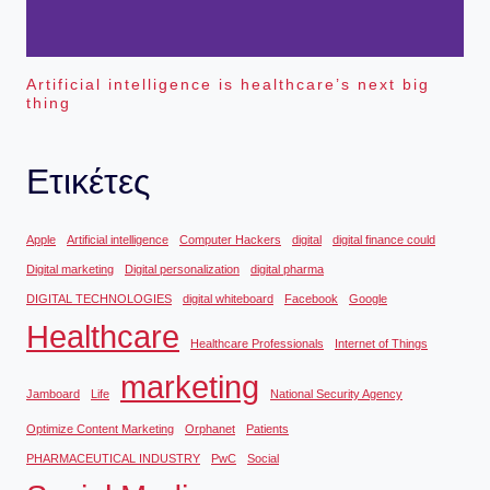
Artificial intelligence is healthcare’s next big
thing
Ετικέτες
Apple
Artificial intelligence
Computer Hackers
digital
digital finance could
Digital marketing
Digital personalization
digital pharma
DIGITAL TECHNOLOGIES
digital whiteboard
Facebook
Google
Healthcare
Healthcare Professionals
Internet of Things
marketing
Jamboard
Life
National Security Agency
Optimize Content Marketing
Orphanet
Patients
PHARMACEUTICAL INDUSTRY
PwC
Social