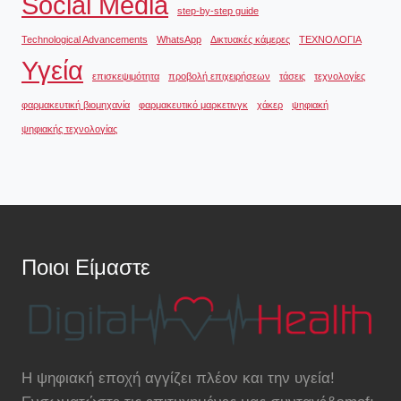
Social Media
step-by-step guide
Technological Advancements
WhatsApp
Δικτυακές κάμερες
ΤΕΧΝΟΛΟΓΙΑ
Υγεία
επισκεψιμότητα
προβολή επιχειρήσεων
τάσεις
τεχνολογίες
φαρμακευτική βιομηχανία
φαρμακευτικό μαρκετινγκ
χάκερ
ψηφιακή
ψηφιακής τεχνολογίας
Ποιοι Είμαστε
Η ψηφιακή εποχή αγγίζει πλέον και την υγεία!