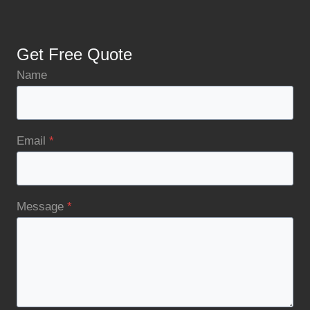
Get Free Quote
Name
Email
*
Message
*