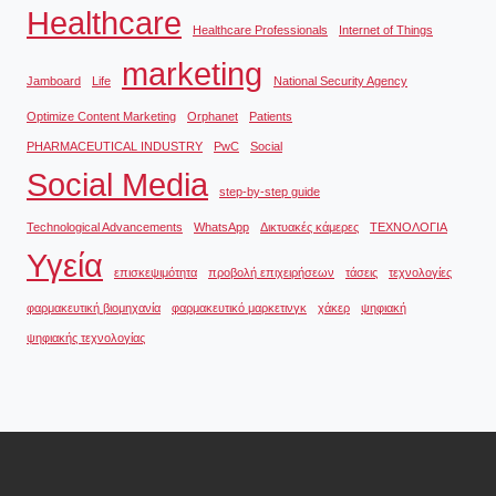
Healthcare
Healthcare Professionals
Internet of Things
marketing
Jamboard
Life
National Security Agency
Optimize Content Marketing
Orphanet
Patients
PHARMACEUTICAL INDUSTRY
PwC
Social
Social Media
step-by-step guide
Technological Advancements
WhatsApp
Δικτυακές κάμερες
ΤΕΧΝΟΛΟΓΙΑ
Υγεία
επισκεψιμότητα
προβολή επιχειρήσεων
τάσεις
τεχνολογίες
φαρμακευτική βιομηχανία
φαρμακευτικό μαρκετινγκ
χάκερ
ψηφιακή
ψηφιακής τεχνολογίας