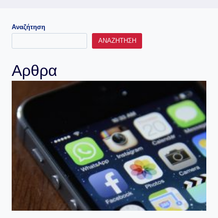
Αναζήτηση
ΑΝΑΖΉΤΗΣΗ
Αρθρα