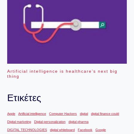
Artificial intelligence is healthcare’s next big
thing
Ετικέτες
Apple
Artificial intelligence
Computer Hackers
digital
digital finance could
Digital marketing
Digital personalization
digital pharma
DIGITAL TECHNOLOGIES
digital whiteboard
Facebook
Google